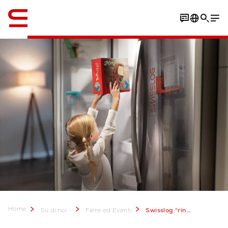
Inglese / English
Home
...
Su di noi
Fiere ed Eventi
Swisslog “rinfresca” la tua logistica alla prossima INTRALOGISTICA ITALIA 2025.