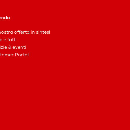
enda
ostra offerta in sintesi
e e fatti
izie & eventi
tomer Portal