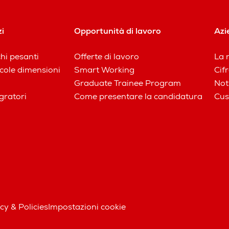
zi
Opportunità di lavoro
Azi
chi pesanti
Offerte di lavoro
La n
iccole dimensioni
Smart Working
Cifr
Graduate Trainee Program
Not
gratori
Come presentare la candidatura
Cus
cy & Policies
Impostazioni cookie