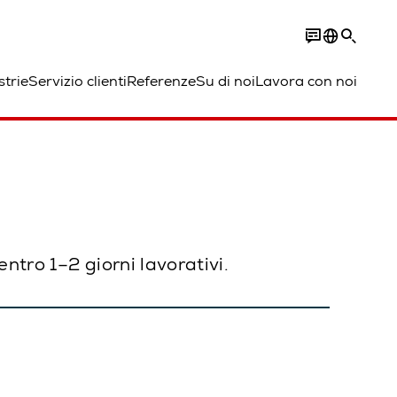
strie
Servizio clienti
Referenze
Su di noi
Lavora con noi
ntro 1–2 giorni lavorativi.