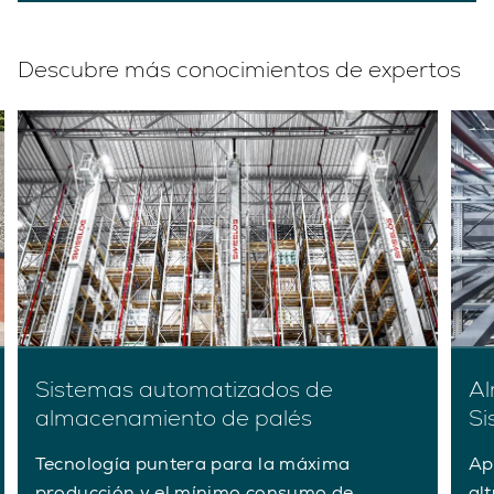
Descubre más conocimientos de expertos
Sistemas automatizados de
Al
almacenamiento de palés
Si
Tecnología puntera para la máxima
Ap
producción y el mínimo consumo de
al