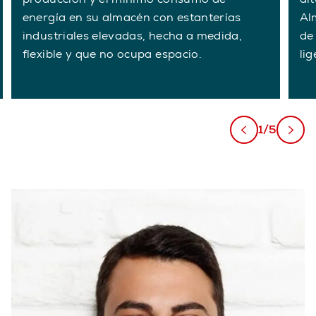
energía en su almacén con estanterías
Al
industriales elevadas, hecha a medida,
de
flexible y que no ocupa espacio.
lig
1/5