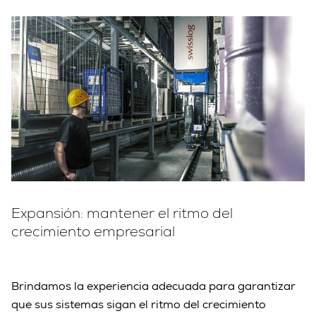
Expansión: mantener el ritmo del
Expansión: 
Expansión: 
crecimiento empresarial
mantener 
mantener 
el 
el 
ritmo 
ritmo 
Brindamos la experiencia adecuada para garantizar
del 
del 
que sus sistemas sigan el ritmo del crecimiento
crecimiento 
crecimiento 