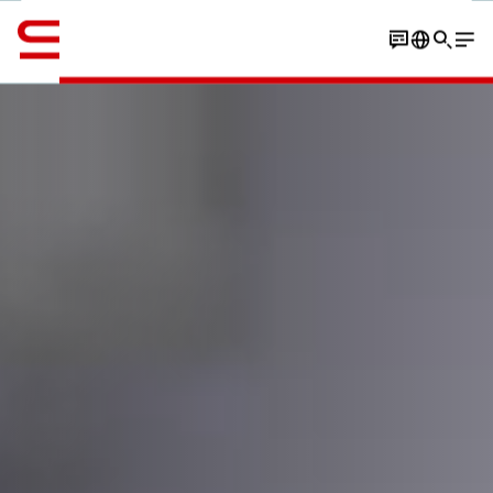
Inglés / English
Contacto
Customers
Experiencia
Perspectivas
Solucione