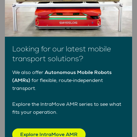
Automated guided vehicles: What are
they?
Set-up and function
Looking for our latest mobile
Advantages
transport solutions?
We also offer
Autonomous Mobile Robots
Facts and figures
(AMRs)
for flexible, route‑independent
transport.
Explore the IntraMove AMR series to see what
fits your operation.
Explore IntraMove AMR