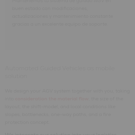
Mantenemos tu sistema de guiado AGV en
buen estado con modificaciones,
actualizaciones y mantenimiento constante
gracias a un excelente equipo de soporte.
Automated Guided Vehicles as mobile
solution
We design your AGV system together with you, taking
into
consideration the material flow
, the size of the
layout, the shift-model, and local conditions like
slopes, bottlenecks, one-way paths, and a fire
protection concept.
We integrate our solution into your logistics