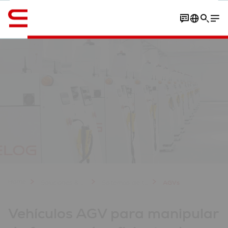
Inglés / English
Contacto
Tus beneficios
Experiencias de los clientes
Home
Soluciones & Productos
Sistemas de transporte
AGVs
Vehículos AGV para manipular