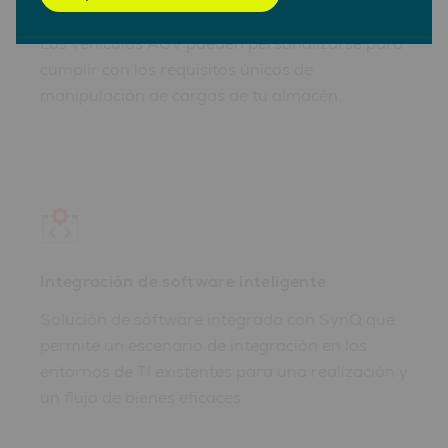
Solución adaptada
Los vehículos AGV pueden personalizarse para
cumplir con los requisitos únicos de
manipulación de cargas de tu almacén.
Integración de software inteligente
Solución de software integrada con SynQ que
permite un escenario de integración en los
entornos de TI existentes para una realización y
un flujo de bienes eficaces.