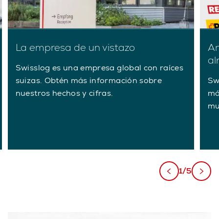
La empresa de un vistazo
An
al
Swisslog es una empresa global con raíces
suizas. Obtén más información sobre
Sw
nuestros hechos y cifras.
má
mu
1/5