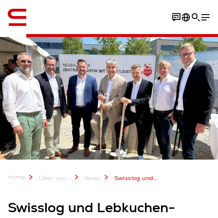
Englisch / English
Home
...
Über uns
News
Swisslog und Lebkuchen-Schmidt kooperieren bei neuem deutschen Vertriebszentrum
Swisslog und Lebkuchen-