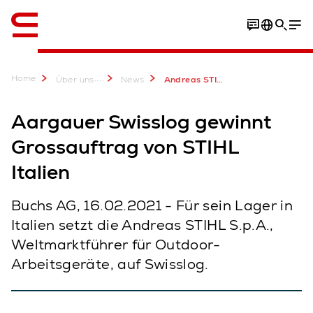
Englisch / English
Home
...
Über uns
News
Andreas STIHL S.p.A., leader mondiale delle attrezzature da lavoro nella natura, sceglie AutoStore per il suo magazzino in Italia
Aargauer Swisslog gewinnt
Grossauftrag von STIHL
Italien
Buchs AG, 16.02.2021 - Für sein Lager in
Italien setzt die Andreas STIHL S.p.A.,
Weltmarktführer für Outdoor-
Arbeitsgeräte, auf Swisslog.