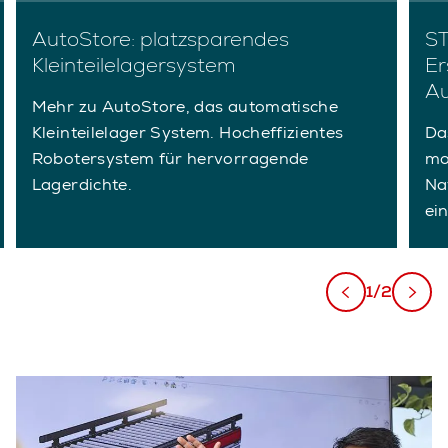
AutoStore: platzsparendes
ST
Kleinteilelagersystem
Er
Au
Mehr zu AutoStore, das automatische
Kleinteilelager System. Hocheffizientes
Da
Robotersystem für hervorragende
mo
Lagerdichte.
Na
ei
1/2