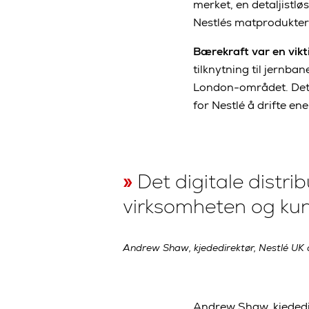
merket, en detaljistl
Nestlés matprodukter
Bærekraft var en vikt
tilknytning til jernba
London-området. Det b
for Nestlé å drifte ene
Det digitale distri
virksomheten og kun
Andrew Shaw, kjededirektør, Nestlé UK 
Andrew Shaw, kjededire