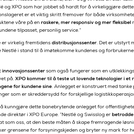
é og XPO som har jobbet så hardt for å virkeliggjøre dette
jonslageret er et viktig skritt fremover for både virksomhe
duktene våre på en
raskere, mer responsiv og mer fleksibel
m
kundene tilpasset, personlig service.”
e er virkelig fremtidens
distribusjonssenter
. Det er utstyrt
te Nestlé i stand til å imøtekomme kundenes og forbrukerne
t
innovasjonssenter
som også fungerer som en utklekking
vet på.
XPO kommer til å teste ut lovende teknologier i et re
gene for kundene sine
. Anlegget er konstruert med tanke p
nger som er skreddersydd for forskjellige logistikkoperasjo
r å kunngjøre dette banebrytende anlegget for offentlighet
de direktør i XPO Europe. ”Nestlé og Swisslog er
betrodde 
at som oss, at den beste måten å skape fremragende løsni
kker grensene for forsyningskjeden og bryter ny mark for he