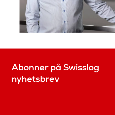
Abonner på Swisslog
nyhetsbrev