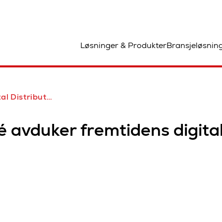
and
Løsninger & Produkter
Bransjeløsnin
tion Warehouse of the Future
é avduker fremtidens digital