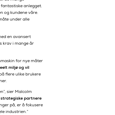
 fantastiske anlegget.
ten og kundene våre.
åte under alle
 med en avansert
s krav i mange år
smaskin for nye måter
elt miljø og vil
å flere ulike brukere
ner.
en”, sier Malcolm
strategiske partnere
nger på, er å fokusere
le industrien.”