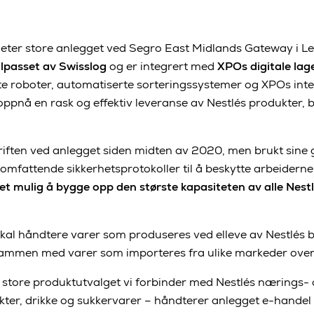
ter store anlegget ved Segro East Midlands Gateway i Lei
ilpasset av Swisslog
og er integrert med
XPOs digitale lag
te roboter, automatiserte sorteringssystemer og XPOs inte
oppnå en rask og effektiv leveranse av Nestlés produkter, b
riften ved anlegget siden midten av 2020, men brukt sine 
omfattende sikkerhetsprotokoller til å beskytte arbeiderne
det mulig å bygge opp den største kapasiteten av alle Nestl
skal håndtere varer som produseres ved elleve av Nestlés b
ammen med varer som importeres fra ulike markeder over
 det store produktutvalget vi forbinder med Nestlés nærings-
kter, drikke og sukkervarer – håndterer anlegget e-handel