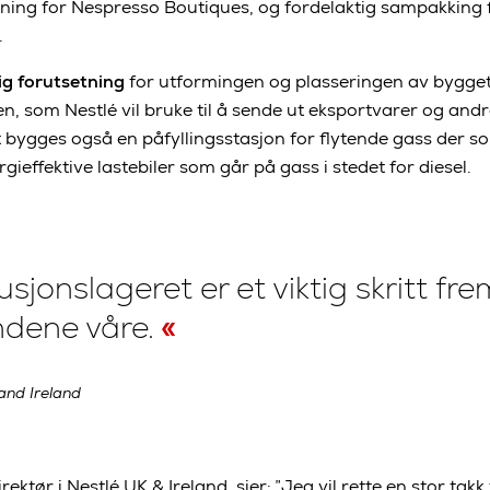
øsning for Nespresso Boutiques, og fordelaktig sampakking f
.
ig forutsetning
for utformingen og plasseringen av bygget.
nen, som Nestlé vil bruke til å sende ut eksportvarer og andr
ygges også en påfyllingsstasjon for flytende gass der som
rgieffektive lastebiler som går på gass i stedet for diesel.
busjonslageret er et viktig skritt f
dene våre.
and Ireland
ktør i Nestlé UK & Ireland, sier: ”Jeg vil rette en stor takk