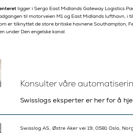
senteret
ligger i Sergo East Midlands Gateway Logistics Par
adgangen til motorveien M1 og East Midlands lufthavn, i till
m er tilknyttet de store britiske havnene Southampton, F
n under Den engelske kanal.
Konsulter våre automatiseri
Swisslogs eksperter er her for å hj
Swisslog AS, Østre Aker vei 19, 0581 Oslo, Nor