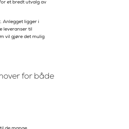
or et bredt utvalg av
 Anlegget ligger i
e leveranser til
 vil gjøre det mulig
remover for både
 til de mange