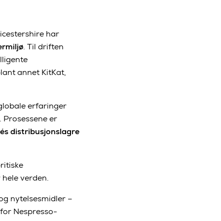
cestershire har
ermiljø
. Til driften
lligente
lant annet KitKat,
globale erfaringer
. Prosessene er
és distribusjonslagre
ritiske
 hele verden.
 og nytelsesmidler –
 for Nespresso-