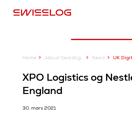
L
Home
...
About Swisslog
News
UK Digital Distribu
XPO Logistics og Nestl
England
30. mars 2021