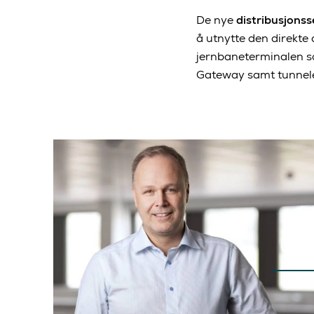
De nye
distribusjons
å utnytte den direkte 
jernbaneterminalen so
Gateway samt tunnele