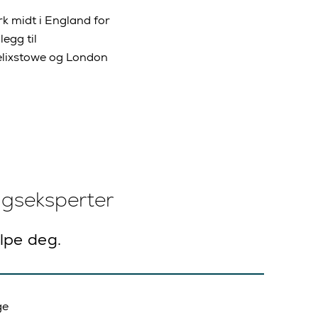
k midt i England for
egg til
elixstowe og London
ngseksperter
elpe deg.
ge