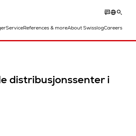
ger
Service
References & more
About Swisslog
Careers
e distribusjonssenter i