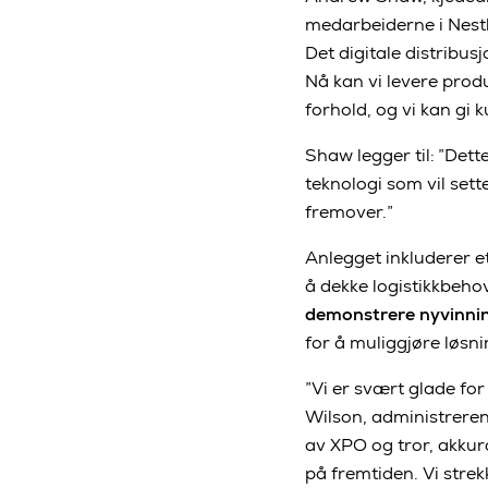
medarbeiderne i Nestl
Det digitale distribus
Nå kan vi levere pro
forhold, og vi kan gi 
Shaw legger til: ”Dett
teknologi som vil set
fremover.”
Anlegget inkluderer e
å dekke logistikkbeho
demonstrere nyvinnin
for å muliggjøre løsni
”Vi er svært glade fo
Wilson, administreren
av XPO og tror, akkur
på fremtiden. Vi stre