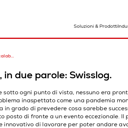
osizione
Soluzioni & Prodotti
Indu
le: Swisslog.
à, in due parole: Swisslog.
 sotto ogni punto di vista, nessuno era pron
problema inaspettato come una pandemia mon
era in grado di prevedere cosa sarebbe succe
to posto di fronte a un evento eccezionale. I
 innovativo di lavorare per poter andare avan