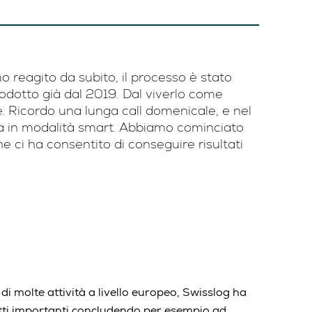
o reagito da subito, il processo è stato
odotto già dal 2019. Dal viverlo come
e. Ricordo una lunga call domenicale, e nel
iva in modalità smart. Abbiamo cominciato
e ci ha consentito di conseguire risultati
di molte attività a livello europeo, Swisslog ha
tti importanti concludendo per esempio ad