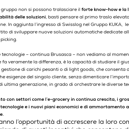
el gruppo non si possono tralasciare il
forte know-how e la 
abilità delle soluzioni
, basti pensare al primo traslo elevato
ne. In aggiunta l’ingresso di Swisslog nel Gruppo KUKA, le
ntito di sviluppare nuove soluzioni automatiche dedicate al
 picking.
e tecnologie – continua Brusasca – non vediamo al moment
e fa veramente la differenza, è la capacità di studiare il giu
gestione di carichi pesanti o di light goods, che consenta
he esigenze del singolo cliente, senza dimenticare l’import
i ultima generazione, in grado di orchestrare le diverse tec
to con settori come l’e-grocery in continua crescita, i gro
tecnologie e i nuovi piani economici e di ammortamento a
ne.
nno l’opportunità di accrescere la loro com