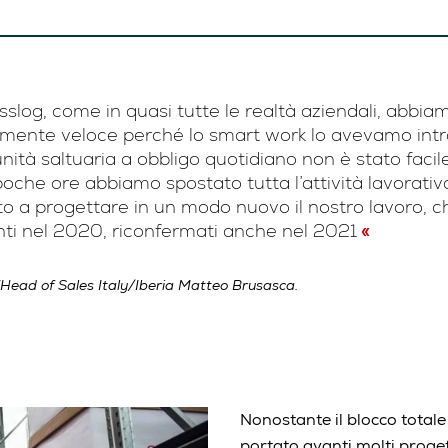
sslog, come in quasi tutte le realtà aziendali, abbiam
amente veloce perché lo smart work lo avevamo intr
nità saltuaria a obbligo quotidiano non è stato facil
 poche ore abbiamo spostato tutta l’attività lavorat
to a progettare in un modo nuovo il nostro lavoro, ch
nti nel 2020, riconfermati anche nel 2021
l’Head of Sales Italy/Iberia Matteo Brusasca.
Nonostante il blocco totale 
portato avanti molti proge