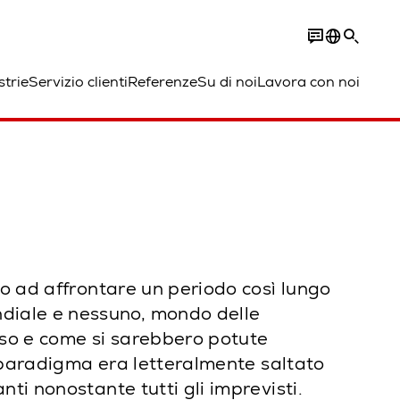
strie
Servizio clienti
Referenze
Su di noi
Lavora con noi
to ad affrontare un periodo così lungo
diale e nessuno, mondo delle
sso e come si sarebbero potute
l paradigma era letteralmente saltato
ti nonostante tutti gli imprevisti.