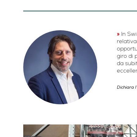
In Swi
relativ
opportu
giro di
da subi
eccelle
Dichiara 