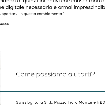
iando di questi incentivi che consentono d
ne digitale necessaria e ormai imprescindibi
supportarvi in questo cambiamento.”
sasca.
Come possiamo aiutarti?
Swisslog Italia S.r.l., Piazza Indro Montanelli 