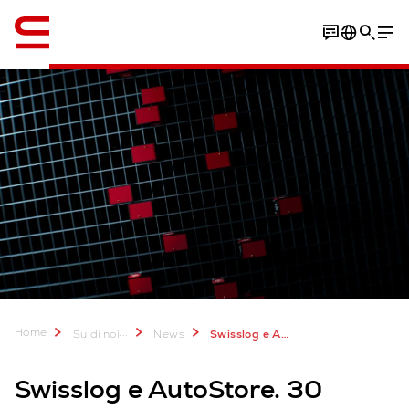
Inglese / English
Home
...
Su di noi
News
Swisslog e AutoStore, 30 impianti in Italia. Il successo è il frutto dell’esperienza.
Swisslog e AutoStore. 30