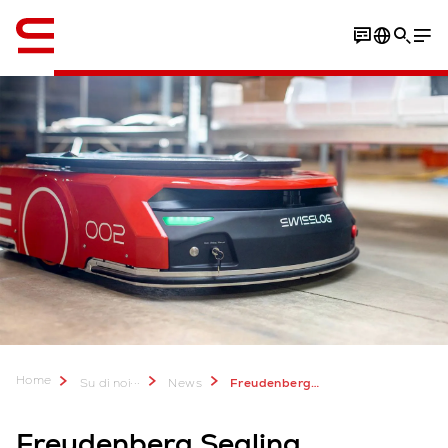
Inglese / English
Scarica il documento
Home
...
Su di noi
News
Freudenberg Sealing Technologies, massimizza le operazioni di magazzino con tecnologia CarryPick
Freudenberg Sealing