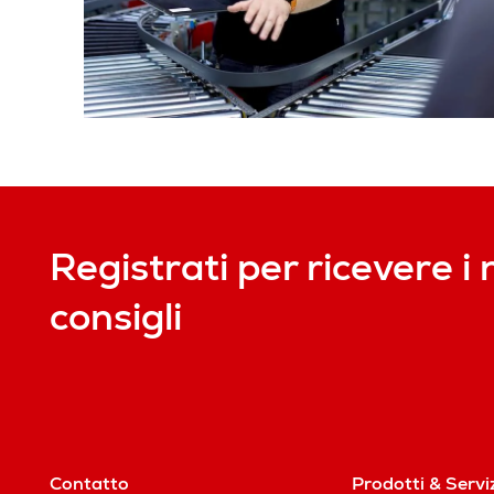
Registrati per ricevere i 
consigli
Contatto
Prodotti & Servi