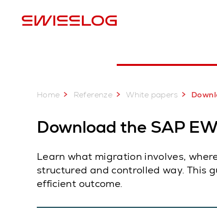
P
Home
Referenze
White papers
Download the
Download the SAP EW
Learn what migration involves, where
structured and controlled way. This g
efficient outcome.