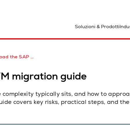
osizione
Soluzioni & Prodotti
Indu
 SAP EWM migration guide
M migration guide
 complexity typically sits, and how to appr
uide covers key risks, practical steps, and th