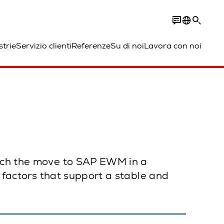
strie
Servizio clienti
Referenze
Su di noi
Lavora con noi
oach the move to SAP EWM in a
e factors that support a stable and