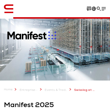
Anglais / English
Home
...
Entreprise
Events & Trade Shows
Swisslog at Manifest 2025
Manifest 2025