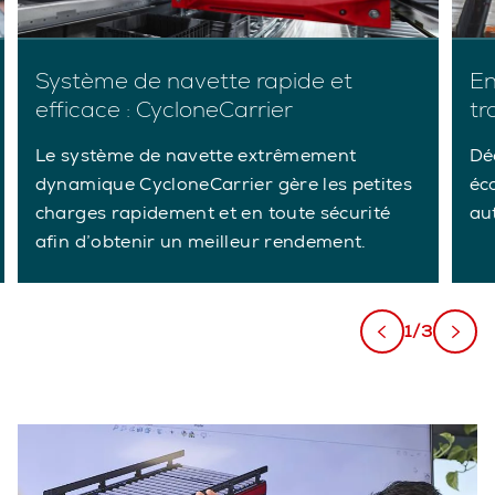
Système de navette rapide et
En
efficace : CycloneCarrier
tr
Le système de navette extrêmement
Dé
dynamique CycloneCarrier gère les petites
éc
charges rapidement et en toute sécurité
au
afin d’obtenir un meilleur rendement.
1/3