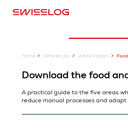
U
Home
Referencias
White Papers
Food & Bever
Download the food and
A practical guide to the five areas 
reduce manual processes and adapt 