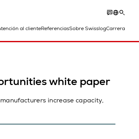
tención al cliente
Referencias
Sobre Swisslog
Carrera
rtunities white paper
 manufacturers increase capacity,