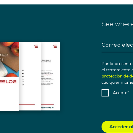
See where
Correo elec
Por la presente
el tratamiento 
protección de d
cualquier momen
Acepto
Acceder a