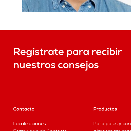
Regístrate para recibir
nuestros consejos
Contacto
Productos
Localizaciones
Para palés y ca