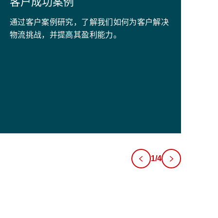
客户成功案例
S
H
通过客户案例研究，了解我们如何为客户解决
物流挑战，并提高其盈利能力。
Le
th
Sw
ec
1/4