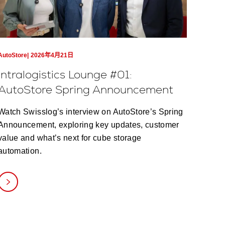
AutoStore
2026年4月21日
Intralogistics Lounge #01:
AutoStore Spring Announcement
Watch Swisslog’s interview on AutoStore’s Spring
Announcement, exploring key updates, customer
value and what’s next for cube storage
automation.