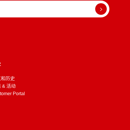
业
览和历史
 & 活动
tomer Portal