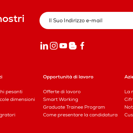
nostri
zi
Opportunità di lavoro
Azi
chi pesanti
Offerte di lavoro
La n
iccole dimensioni
Smart Working
Cifr
Graduate Trainee Program
Not
gratori
Come presentare la candidatura
Cus