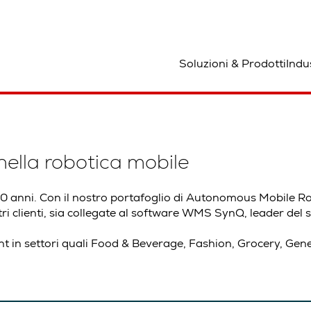
Soluzioni & Prodotti
Indu
nella robotica mobile
50 anni. Con il nostro portafoglio di Autonomous Mobile R
 clienti, sia collegate al
software WMS SynQ
, leader del
t in settori quali
Food & Beverage
, Fashion, Grocery, Gen