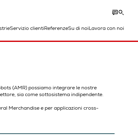
strie
Servizio clienti
Referenze
Su di noi
Lavora con noi
obots (AMR) possiamo integrare le nostre
 settore, sia come sottosistema indipendente.
eral Merchandise e per
applicazioni cross-