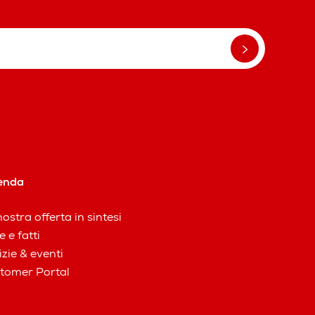
enda
ostra offerta in sintesi
e e fatti
izie & eventi
tomer Portal