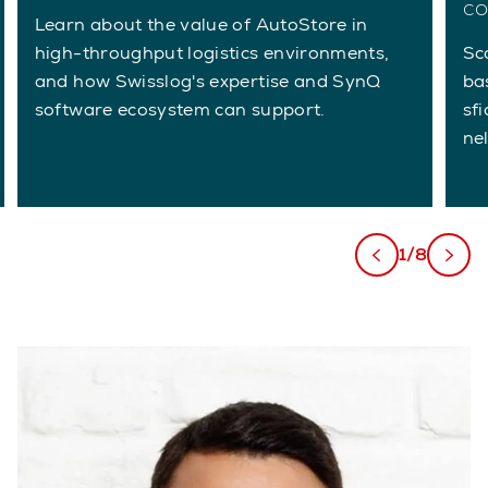
co
Learn about the value of AutoStore in
high-throughput logistics environments,
Sc
and how Swisslog's expertise and SynQ
ba
software ecosystem can support.
sfi
ne
1/8