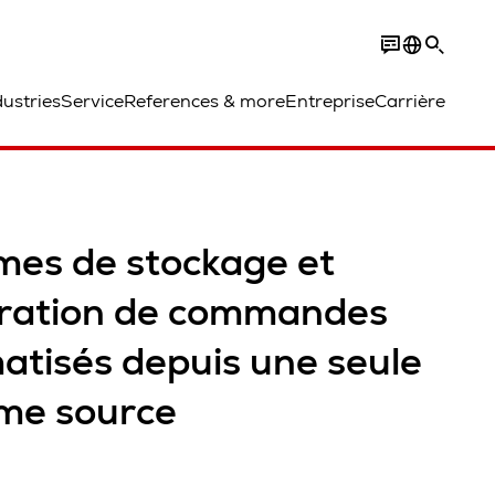
dustries
Service
References & more
Entreprise
Carrière
mes de stockage et
ration de commandes
atisés depuis une seule
me source