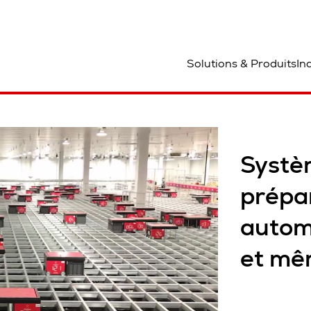
mplacement
Solutions & Produits
In
Systè
prépa
autom
et mê