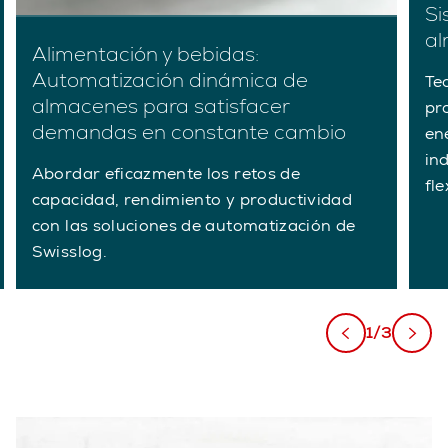
Si
al
Alimentación y bebidas:
Automatización dinámica de
Te
almacenes para satisfacer
pr
demandas en constante cambio
en
in
Abordar eficazmente los retos de
fl
capacidad, rendimiento y productividad
con las soluciones de automatización de
Swisslog.
1/3