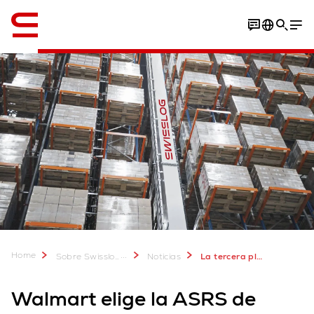
Inglés / English
Home
...
Sobre Swisslog
Noticias
La tercera planta lechera de Walmart recibe el impulso de Swisslog con su solución ASRS y SynQ
Walmart elige la ASRS de