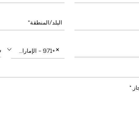
البلد/المنطقة*
×
ر
+971 - الإمارات العربية المتحدة
ز.