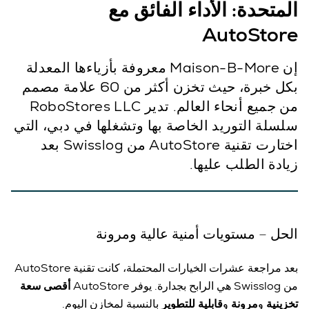
المتحدة: الأداء الفائق مع
AutoStore
إن Maison-B-More معروفة بأزياءها المعدلة
بكل خبرة، حيث تخزن أكثر من 60 علامة مصمم
من جميع أنحاء العالم. تدير RoboStores LLC
سلسلة التوريد الخاصة بها وتشغلها في دبي، التي
اختارت تقنية AutoStore من Swisslog بعد
زيادة الطلب عليها.
الحل – مستويات أمنية عالية ومرونة
بعد مراجعة عشرات الخيارات المحتملة، كانت تقنية AutoStore
من Swisslog هي الرابح بجدارة. يوفر AutoStore‏
أقصى سعة
تخزينية
و
مرونة
و
قابلية للتطوير
بالنسبة لمخازن اليوم.