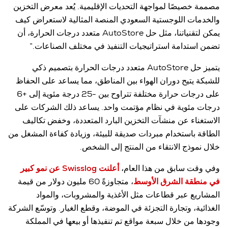
مصممة خصيصًا لمواجهة التحديات الإقليمية. يُعد معرض التخزين
والخدمات اللوجستية السعودي المنصة المثالية لاستعراض كيف
يمكن لتقنياتنا، مثل حل AutoStore متعدد درجات الحرارة، أن
تضمن استدامة استراتيجيات التنفيذ في مختلف الصناعات.”
يتميز حل AutoStore متعدد درجات الحرارة بتصميم ذكي
للشبكة يتيح دوران الهواء بين المناطق، مما يساعد على الحفاظ
على درجات حرارة مختلفة تتراوح بين -25 درجة مئوية إلى +6
درجات مئوية في نظام مؤتمت واحد. يساعد ذلك الشركات على
الاستغناء عن منشآت التخزين البارد المتعددة، وخفض تكاليف
الطاقة باستخدام مبردات صديقة للبيئة، وزيادة كفاءة المشغل من
خلال نموذج الانتقاء من المنتج إلى الشخص.
وفي وقت سابق من هذا العام،
أعلنت Swisslog عن نمو كبير
في منطقة الشرق الأوسط
، متجاوزةً 60 مليون دولار من قيمة
المشاريع عبر قطاعات مثل الأغذية والمشروبات، والمواد
الغذائية، وتجارة التجزئة في الموضة، وقطع الغيار. وتوسّع الشركة
وجودها من خلال سبعة مواقع تم تنفيذها أو بيعها في المملكة