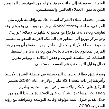
العربية السعودية، إلى جانب فريق متزايد من المهندسين المقيمين
الذين يدعمون العملاء الحاليين والمستقبليين.
تشمل محفظة عملاء الشركة أسماء عالمية وإقليمية بارزة مثل
المراعي، وراحة، وRoboStores، ويونيلفر، وبيبسي وغيرهم. وقد
تعاونت Swisslog مؤخرًا مع مجموعة شلهوب لإطلاق "توريد"،
وهو مركز توزيع آلي متطور في المملكة العربية السعودية مصمم
خصيصًا لقطاع الأزياء والجمال الفاخر. ومن المتوقع أن يسهم هذا
المركز المدعوم بحل AutoStore من Swisslog في تبسيط
العمليات في سلسلة التوريد، وخفض التكاليف، وتوفير تخزين
فعال وقابل للتوسعة يدعم التوسع المستقبلي.
ومع تحقيق قطاع الخدمات اللوجستية في منطقة الشرق الأوسط
وأفريقيا إيرادات بلغت 83.1 مليار دولار في عام 2024، يستمر
التركيز على الابتكار والاستثمار في البنية التحتية. وتلتزم
Swisslog بمساعدة الشركات على الاستفادة من هذا النمو من
خلال تقديم حلول أتمتة موثوقة وقابلة للتوسعة ومتوافقة مع رؤية
السعودية 2030.