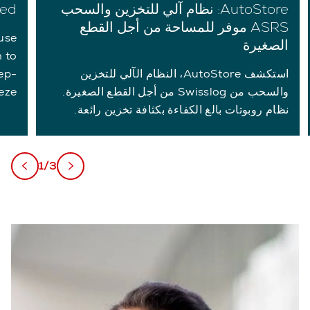
AutoStore: نظام آلي للتخزين والسحب
led
ASRS موفر للمساحة من أجل القطع
use
الصغيرة
 to
استكشف AutoStore، النظام الآلي للتخزين
ep-
والسحب من Swisslog من أجل القطع الصغيرة.
eze.
نظام روبوتات بالغ الكفاءة بكثافة تخزين رائعة.
1/3