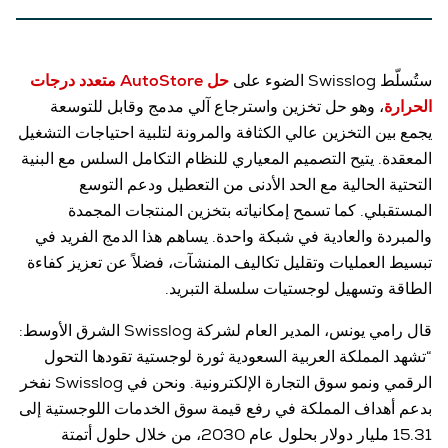
ستُسلّط Swisslog الضوء على
حل AutoStore متعدد درجات
الحرارة
، وهو حل تخزين واسترجاع آلي مدمج وقابل للتوسعة
يجمع بين التخزين عالي الكثافة والمرونة لتلبية احتياجات التشغيل
المعقدة. يتيح التصميم المعياري للنظام التكامل السلس مع البنية
التحتية الحالية مع الحد الأدنى من التعطيل ودعم التوسع
المستقبلي. كما تسمح إمكانياته بتخزين المنتجات المجمدة
والمبردة والعادية في شبكة واحدة. يساهم هذا الدمج الفريد في
تبسيط العمليات وتقليل تكاليف المنشآت، فضلاً عن تعزيز كفاءة
الطاقة وتسهيل لوجستيات سلسلة التبريد.
قال رامي يونس، المدير العام لشركة Swisslog الشرق الأوسط:
“تشهد المملكة العربية السعودية ثورة لوجستية تقودها التحول
الرقمي ونمو سوق التجارة الإلكترونية. ونحن في Swisslog نفخر
بدعم أهداف المملكة في رفع قيمة سوق الخدمات اللوجستية إلى
15.31 مليار دولار بحلول عام 2030، من خلال حلول أتمتة