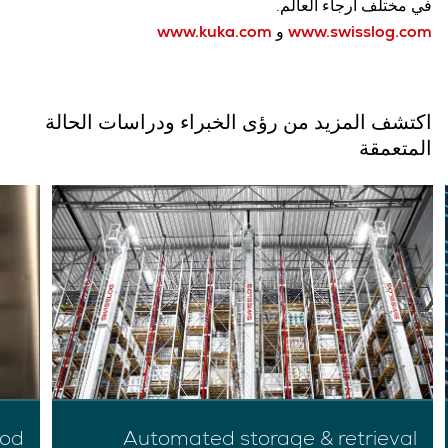
في مختلف أرجاء العالم.
www.swisslog.com
و
www.kuka.com
اكتشف المزيد من رؤى الخبراء ودراسات الحالة
المتعمقة
ood
Automated storage & retrieval