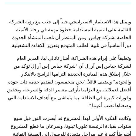
ويمثل هذا الاستثمار الاستراتيجي جنباً إلى جنب مع رؤية الشركة
القائمة على التنمية المستدامة خطوة مهمة في رحلة الأتمتة
الخاصة بشركة جياس. ومن المنتظر أن تلعب المنشأة الجديدة
دوراً أساسياً في تلبية الطلب المتوقع وتعزيز الكفاءة التشغيلية.
وتعليقاً على إبرام هذه الشراكة، أشار ناتالي ليا، المدير العام
لشركة جياس إس آر إل أن "شركة جياس إس آر إل تؤكد من
خلال إطلاق هذه المبادرة الجديدة التزامها الراسخ بالابتكار
والجودة." ويضيف قائلاً: "نحن متحمسون لتقديم خدمة ذات جودة
أفضل لعملائنا، مع التزامنا بأرقى معايير الدقة والسرعة، وتحقيق
وفورات كبيرة في الطاقة، بما يتماشى مع أهداف الاستدامة التي
وضعناها نصب أعيننا."
وكانت الفكرة الأولى لهذا المشروع قد أبصرت النور قبل سبع
سنوات بقيادة الرئيسة غلوريا تينوتا. وسرعان ما قطع المشروع
أشواطاً كبيرة عبر مراحل متعددة للوصول إلى الصيغة النهائية