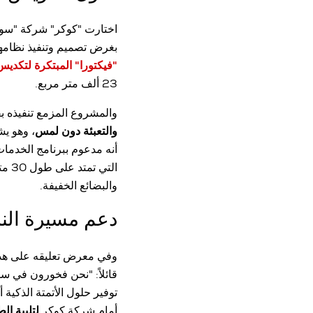
اختارت "كوكر" شركة "سويس
بغرض تصميم وتنفيذ نظامه
"فيكتورا" المبتكرة لتكديس
23 ألف متر مربع.
والمشروع المزمع تنفيذه بقيمة 20 مليون يورو يمتاز بتوفير تقنية التكديس والربط ا
والتعبئة دون لمس
، وهو ي
أنه مدعوم ببرنامج الخدما
الت
والبضائع الخفيفة.
دعم مسيرة النم
وفي معرض تعليقه على هذا
قائلاً: "نحن فخورون في س
توفير حلول الأتمتة الذكية
أمام شركة كوكر
لتلبية ال