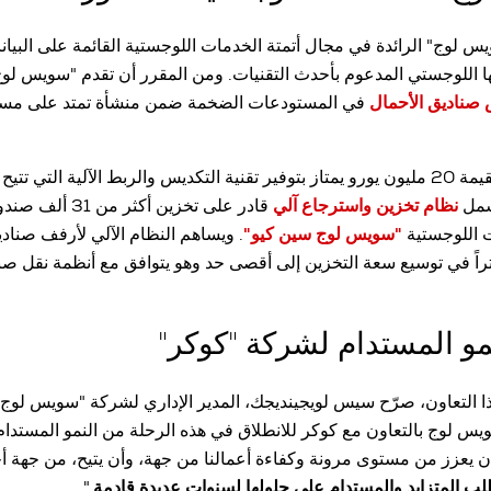
 لوج" الرائدة في مجال أتمتة الخدمات اللوجستية القائمة على البيان
ا اللوجستي المدعوم بأحدث التقنيات. ومن المقرر أن تقدم "سويس لو
 صناديق الأحمال
في المستودعات الضخمة ضمن منشأة تمتد على مسا
لآلية التي تتيح
شمل
نظام تخزين واسترجاع آلي
قادر على تخزين أكثر 
ت اللوجستية
"سويس لوج سين كيو"
. ويساهم النظام الآلي لأرفف صنادي
ي تمتد على طول 30 متراً في توسيع سعة التخزين إلى أقصى حد وهو يتوافق مع أنظمة نقل
و المستدام لشركة "كوكر"
 التعاون، صرّح سيس لويجينديجك، المدير الإداري لشركة "سويس لوج 
ويس لوج بالتعاون مع كوكر للانطلاق في هذه الرحلة من النمو المستدا
 أن يعزز من مستوى مرونة وكفاءة أعمالنا من جهة، وأن يتيح، من جهة 
طلب المتزايد والمستدام على حلولها لسنوات عديدة قادمة
."