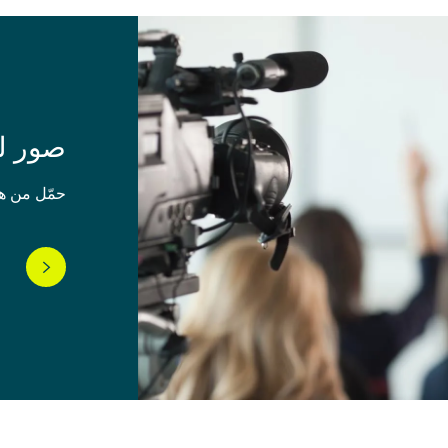
صور لل
حمّل من هن