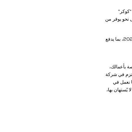
"كوكر"
 نحو يوفر من
ومن المقرر إطلاق أنظمة الأتمتة الذكية الخاصة بشركة "سويس لوج" في شهر فبراير من العام 2026، بما يدفع
صة بأعمالك،
لتزم في شركة
ا نعمل في
يُستهان بها،