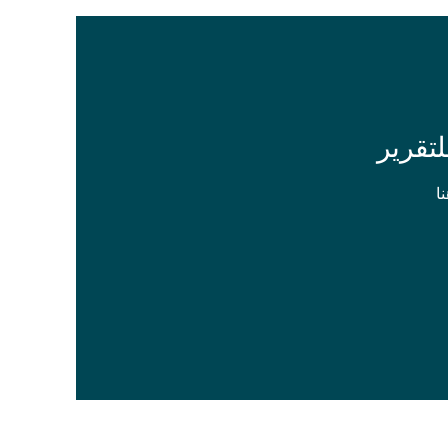
تقرير
ا