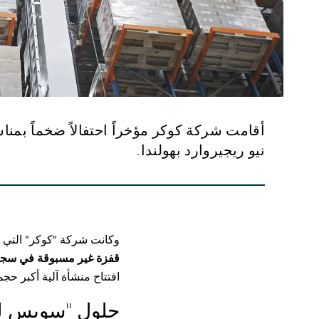
أقامت شركة كوكر مؤخراً احتفالاً ضخماً بمنا
نيو ريجيروارد بهولندا.
وكانت شركة "كوكر" التي 
قفزة غير مسبوقة في سجل 
افتتاح منشأة آلية أكبر حج
حلول "سويس لو