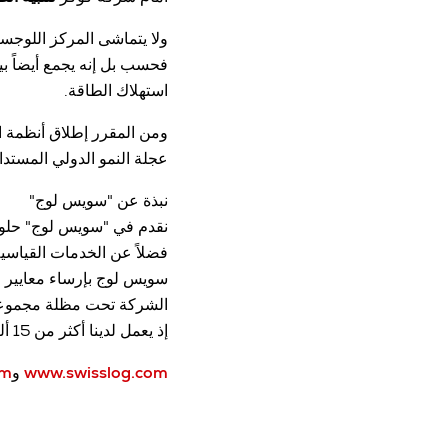
ولا يتماشى المركز اللوجس
فحسب بل إنه يجمع أيضاً 
استهلاك الطاقة.
عجلة النمو الدولي المستدا
نبذة عن "سويس لوج"
نقدم في "سويس لوج" حلولاً
فضلاً عن الخدمات القياسي
سويس لوج بإرساء معايير ج
الشركة تحت مظلة مجموعة "ك
إذ يعمل لدينا أكثر من 15 ألف شخص في مختلف أرجاء العالم.
www.swisslog.com
و
om