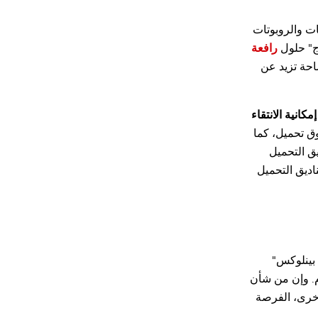
ات والروبوتات
ج" حلول
رافعة
حة تزيد عن
إمكانية الانتقاء
من 31 ألف صندوق تحميل، كما
ق التحميل
 صناديق التحميل
بينلوكس"
م. وإن من شأن
أخرى، الفرصة