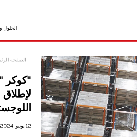
الحلول و
الصفحه الرئي
"كوكر "
لإطلاق 
اللوجست
12 يونيو, 2024